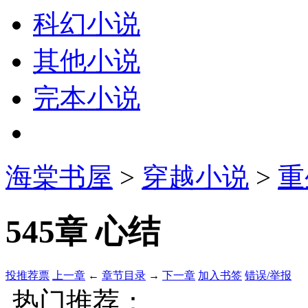
科幻小说
其他小说
完本小说
海棠书屋
>
穿越小说
>
重
545章 心结
投推荐票
上一章
←
章节目录
→
下一章
加入书签
错误/举报
热门推荐：